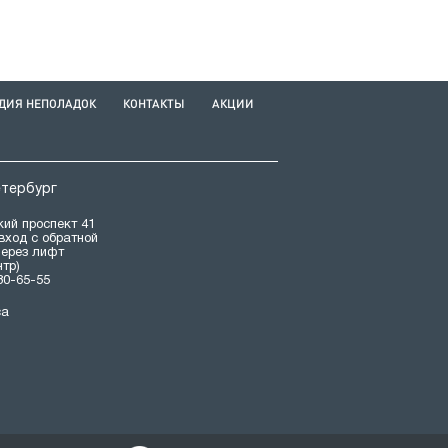
ДИЯ НЕПОЛАДОК
КОНТАКТЫ
АКЦИИ
етербург
ий проспект 41
(вход с обратной
через лифт
нтр)
80-65-55
са