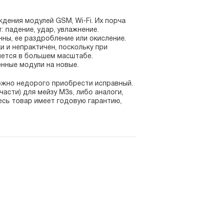
дения модулей GSM, Wi-Fi. Их порча
 падение, удар, увлажнение.
ны, ее раздробление или окисление.
 и непрактичен, поскольку при
ется в большем масштабе.
енные модули на новые.
ожно недорого приобрести исправный.
асти) для мейзу M3s, либо аналоги,
сь товар имеет годовую гарантию,