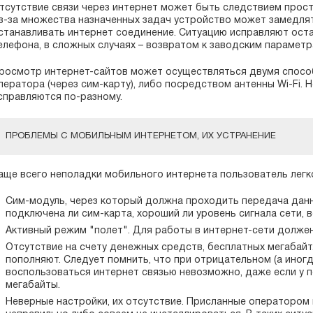
тсутствие связи через интернет может быть следствием прост
з-за множества назначенных задач устройство может замедлят
станавливать интернет соединение. Ситуацию исправляют оста
елефона, в сложных случаях – возвратом к заводским параметр
росмотр интернет-сайтов может осуществляться двумя способ
ператора (через сим-карту), либо посредством антенны Wi-Fi. 
справляются по-разному.
ПРОБЛЕМЫ С МОБИЛЬНЫМ ИНТЕРНЕТОМ, ИХ УСТРАНЕНИЕ
аще всего неполадки мобильного интернета пользователь легк
Сим-модуль, через который должна проходить передача данны
подключена ли сим-карта, хороший ли уровень сигнала сети, 
Активный режим "полет". Для работы в интернет-сети долже
Отсутствие на счету денежных средств, бесплатных мегабайт. 
пополняют. Следует помнить, что при отрицательном (а иногд
воспользоваться интернет связью невозможно, даже если у 
мегабайты.
Неверные настройки, их отсутствие. Присланные оператором