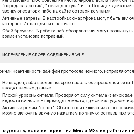
неправильно либо совсем не инсталлироваться. В таких ситу
"передача данных", "точка доступа" и т.п. Порядок действий
звонку оператору, либо на сайте сотовой компании.
Активные запреты. В настройках смартфона могут быть вклю
интернет. Их находят и отключают.
Сбой браузера. В работе веб-обозревателя могут возникнуть
взамен установив исправный.
ИСПРАВЛЕНИЕ СБОЕВ СОЕДИНЕНИЯ WI-FI
ричин неактивности вай-фай протокола немного, исправляются 
Не введен, либо введен неверно пароль беспроводной сети. 
вводят верные данные.
Плохой уровень сигнала. Проверяют силу сигнала (значок вай-ф
недостаточности – переходят в место, где сигнал удовлетво
Активный режим "полет". Обычно при включении этого режима 
можно включить вручную нажатием по значку, оставив при эт
то делать, если интернет на Meizu M3s не работает 