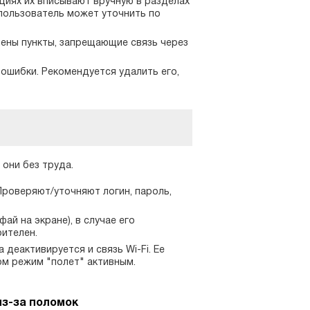
ациях их вписывают вручную в разделах
 пользователь может уточнить по
чены пункты, запрещающие связь через
 ошибки. Рекомендуется удалить его,
они без труда.
Проверяют/уточняют логин, пароль,
ай на экране), в случае его
рителен.
деактивируется и связь Wi-Fi. Ее
ом режим "полет" активным.
из-за поломок