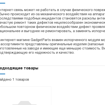
нтернет-связь может не работать в случае физического повреж
бычно происходит из-за механического воздействия на аппарат:
оследствиями подобных инцидентов становятся расколы антен
ачастую ремонт таких дефектов нецелесообразен экономически
ебольшом повторном физическом воздействии дефект проявля
ациональнее и выгоднее не ремонтировать, а заменять испорч
 интернет-магзине GadgetParts взамен испорченного модуля м
 ассортименте представлены оригинальные изделия (запасные ч
зготовленные на заводе и имеющие еще меньшую стоимость. Ве
одтверждающую его надежность и качество.
одходящие товары
айдено 1 товаров