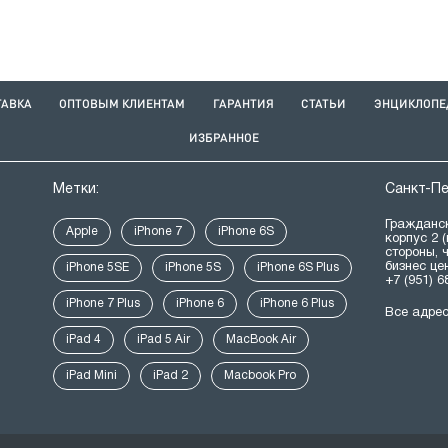
ТАВКА
ОПТОВЫМ КЛИЕНТАМ
ГАРАНТИЯ
СТАТЬИ
ЭНЦИКЛОПЕ
ИЗБРАННОЕ
Метки:
Санкт-П
Гражданск
Apple
iPhone 7
iPhone 6S
корпус 2 
стороны, 
бизнес це
iPhone 5SE
iPhone 5S
iPhone 6S Plus
+7 (951) 6
iPhone 7 Plus
iPhone 6
iPhone 6 Plus
Все адре
iPad 4
iPad 5 Air
MacBook Air
iPad Mini
iPad 2
Macbook Pro