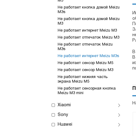
M3
Не работает кнопка домой Meizu
M3s
И
о
Не работает кнопка домой Meizu
M3
П
З
Не работает интернет Meizu M3
н
Не работает отпечаток Meizu M3
Р
Не работает отпечаток Meizu
M3s
В
Не работает интернет Meizu M3s
В
и
Не работает сенсор Meizu M5
п
Не работает сенсор Meizu M3
Не работает нижняя часть
экрана Meizu M5
П
Не работает сенсорная кнопка
Meizu M3 mini
Н
Xiaomi
Sony
Huawei