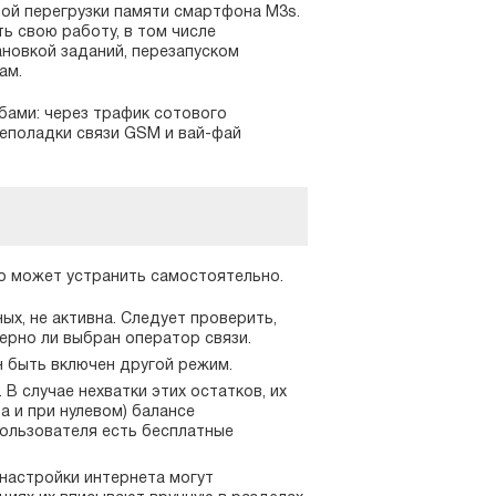
ой перегрузки памяти смартфона M3s.
ь свою работу, в том числе
новкой заданий, перезапуском
ам.
ами: через трафик сотового
Неполадки связи GSM и вай-фай
о может устранить самостоятельно.
х, не активна. Следует проверить,
верно ли выбран оператор связи.
н быть включен другой режим.
В случае нехватки этих остатков, их
а и при нулевом) балансе
пользователя есть бесплатные
 настройки интернета могут