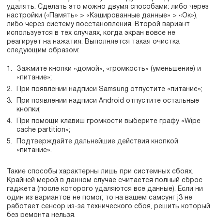
удалять. Сделать это можно двумя способами: либо через
настройки («Память» > «Кэшированные данные» > «Ок»),
либо через систему восстановления. Второй вариант
используется в тех случаях, когда экран вовсе не
реагирует на нажатия. Выполняется такая очистка
следующим образом:
Зажмите кнопки «домой», «громкость» (уменьшение) и
«питание»;
При появлении надписи Samsung отпустите «питание»;
При появлении надписи Android отпустите остальные
кнопки;
При помощи клавиш громкости выберите графу «Wipe
cache partition»;
Подтверждайте дальнейшие действия кнопкой
«питание».
Такие способы характерны лишь при системных сбоях.
Крайней мерой в данном случае считается полный сброс
гаджета (после которого удаляются все данные). Если ни
один из вариантов не помог, то на вашем самсунг j3 не
работает сенсор из-за технического сбоя, решить который
без ремонта нельзя.