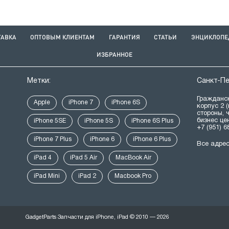
ТАВКА
ОПТОВЫМ КЛИЕНТАМ
ГАРАНТИЯ
СТАТЬИ
ЭНЦИКЛОПЕ
ИЗБРАННОЕ
Метки:
Санкт-П
Гражданск
Apple
iPhone 7
iPhone 6S
корпус 2 
стороны, 
бизнес це
iPhone 5SE
iPhone 5S
iPhone 6S Plus
+7 (951) 6
iPhone 7 Plus
iPhone 6
iPhone 6 Plus
Все адре
iPad 4
iPad 5 Air
MacBook Air
iPad Mini
iPad 2
Macbook Pro
GadgetParts Запчасти для iPhone, iPad © 2010 — 2026