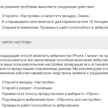
ля решения проблемы выполните следующие действия:
Откройте «Настройки» и запустите вкладку «Звуки».
В открывшемся окне включите два переключателя «В бесшумн
Сохраните изменения. Проверьте работоспособность виброз
СБРОС НАСТРОЕК
редыдущий способ включить вибромотор iPhone 7 может не с
оспользоваться альтернативным способом включения виброзво
се ваши пользовательские настройки, возвращая их к установ
анести вреда вашим сохраненным данным. Мы рекомендуем его 
зменение рабочих параметров смартфона привело к ухудшению
Откройте вкладку «Настройки».
Откройте раздел «Основные».
Переместите полосу прокрутки вниз и выберите «Сброс».
Подтвердите выбранный пункт «Сбросить все настройки».
Проверьте работоспособность виброзвонка.