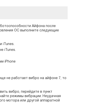
аботоспособности Айфона после
новления ОС выполните следующие
 iTunes.
е iTunes.
ии iPhone
еще не работает вибро на айфоне 7, то
вить вибро, перейдите в пункт
ючайте режимы вибрации. Неудачная
ого мотора или другой аппаратной