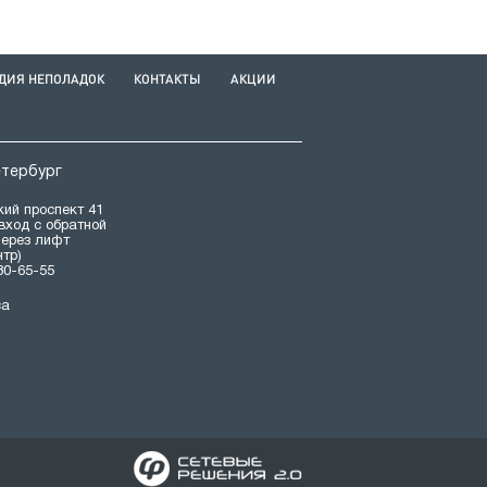
ДИЯ НЕПОЛАДОК
КОНТАКТЫ
АКЦИИ
етербург
ий проспект 41
(вход с обратной
через лифт
нтр)
80-65-55
са