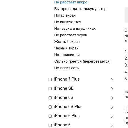
Не работает вибро
Быстро садится аккумулятор
Погас экран
Не включается
Нет звука в наушниках
Э
Не работает экран
н
д
Желтый экран
Черный экран
Нет подсветки
Сильно греется (перегревается)
Не ловит сеть
iPhone 7 Plus
iPhone SE
Е
н
iPhone 6S
iPhone 6S Plus
П
«
iPhone 6 Plus
п
п
iPhone 6