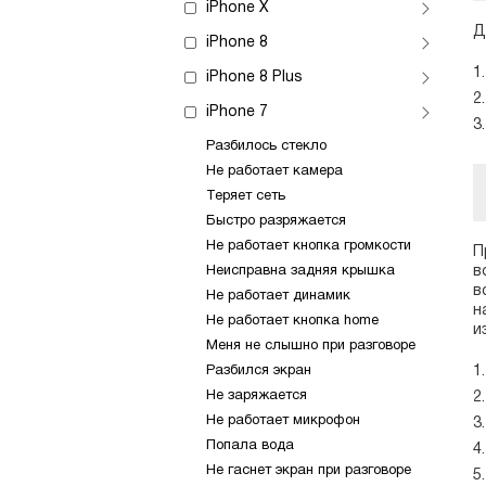
iPhone X
Д
iPhone 8
iPhone 8 Plus
iPhone 7
Разбилось стекло
Не работает камера
Теряет сеть
Быстро разряжается
Не работает кнопка громкости
П
Неисправна задняя крышка
в
в
Не работает динамик
н
Не работает кнопка home
и
Меня не слышно при разговоре
Разбился экран
Не заряжается
Не работает микрофон
Попала вода
Не гаснет экран при разговоре