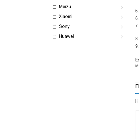
Meizu
Xiaomi
Sony
Huawei
Е
м
П
Н