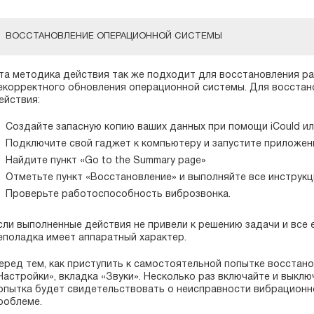
ВОССТАНОВЛЕНИЕ ОПЕРАЦИОННОЙ СИСТЕМЫ
та методика действия так же подходит для восстановления р
екорректного обновления операционной системы. Для восста
ействия:
Создайте запасную копию ваших данных при помощи iCould или
Подключите свой гаджет к компьютеру и запустите приложени
Найдите пункт «Go to the Summary page»
Отметьте пункт «Восстановление» и выполняйте все инструкц
Проверьте работоспособность виброзвонка.
сли выполненные действия не привели к решению задачи и все 
еполадка имеет аппаратный характер.
еред тем, как приступить к самостоятельной попытке восстано
Настройки», вкладка «Звуки». Несколько раз включайте и выкл
опытка будет свидетельствовать о неисправности вибрационн
роблеме.