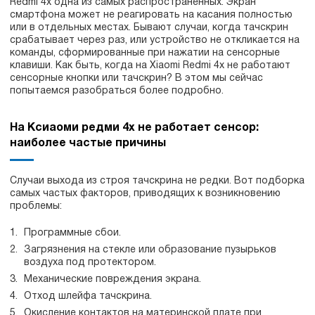
Redmi 4x одна из самых распространенных. Экран
смартфона может не реагировать на касания полностью
или в отдельных местах. Бывают случаи, когда тачскрин
срабатывает через раз, или устройство не откликается на
команды, сформированные при нажатии на сенсорные
клавиши. Как быть, когда на Xiaomi Redmi 4x не работают
сенсорные кнопки или тачскрин? В этом мы сейчас
попытаемся разобраться более подробно.
На Ксиаоми редми 4х не работает сенсор:
наиболее частые причины
Случаи выхода из строя тачскрина не редки. Вот подборка
самых частых факторов, приводящих к возникновению
проблемы:
Программные сбои.
Загрязнения на стекле или образование пузырьков
воздуха под протектором.
Механические повреждения экрана.
Отход шлейфа тачскрина.
Окисление контактов на материнской плате при