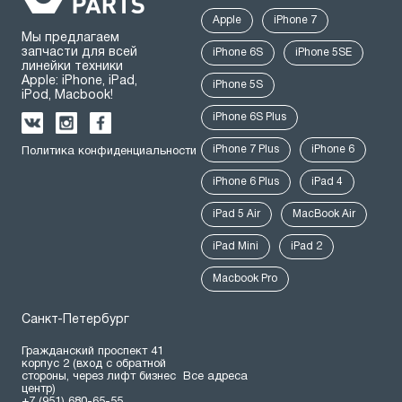
Apple
iPhone 7
Мы предлагаем
запчасти для всей
iPhone 6S
iPhone 5SE
линейки техники
Apple: iPhone, iPad,
iPhone 5S
iPod, Macbook!
iPhone 6S Plus
iPhone 7 Plus
iPhone 6
Политика конфиденциальности
iPhone 6 Plus
iPad 4
iPad 5 Air
MacBook Air
iPad Mini
iPad 2
Macbook Pro
Санкт-Петербург
Гражданский проспект 41
корпус 2 (вход с обратной
стороны, через лифт бизнес
Все адреса
центр)