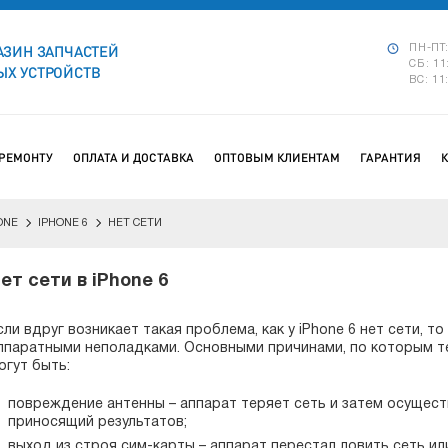
АЗИН ЗАПЧАСТЕЙ
ПН-ПТ:
СБ: 11
Х УСТРОЙСТВ
ВС: 11
 РЕМОНТУ
ОПЛАТА И ДОСТАВКА
ОПТОВЫМ КЛИЕНТАМ
ГАРАНТИЯ
ONE
IPHONE 6
НЕТ СЕТИ
ет сети в iPhone 6
сли вдруг возникает такая проблема, как у iPhone 6 нет сети, т
ппаратными неполадками. Основными причинами, по которым те
огут быть:
повреждение антенны – аппарат теряет сеть и затем осущест
приносящий результатов;
выход из строя сим-карты – аппарат перестал ловить сеть или