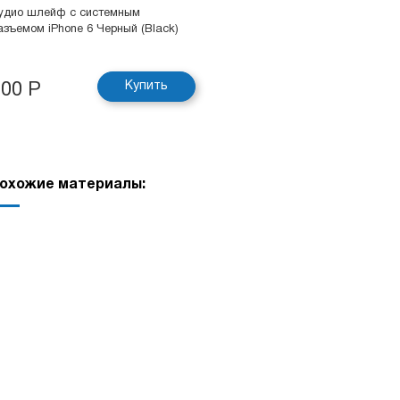
удио шлейф с системным
азъемом iPhone 6 Черный (Black)
Купить
200 Р
охожие материалы: