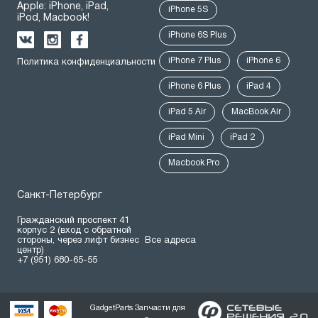
Apple: iPhone, iPad,
iPhone 5S
iPod, Macbook!
iPhone 6S Plus
iPhone 7 Plus
iPhone 6
Политика конфиденциальности
iPhone 6 Plus
iPad 4
iPad 5 Air
MacBook Air
iPad Mini
iPad 2
Macbook Pro
Санкт-Петербург
Гражданский проспект 41
корпус 2 (вход с обратной
стороны, через лифт бизнес
Все адреса
центр)
+7 (951) 680-65-55
GadgetParts Запчасти для