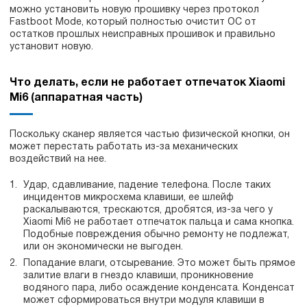
можно установить новую прошивку через протокол
Fastboot Mode, который полностью очистит ОС от
остатков прошлых неисправных прошивок и правильно
установит новую.
Что делать, если не работает отпечаток Xiaomi
Mi6 (аппаратная часть)
Поскольку сканер является частью физической кнопки, он
может перестать работать из-за механических
воздействий на нее.
Удар, сдавливание, падение телефона. После таких
инцидентов микросхема клавиши, ее шлейф
раскалываются, трескаются, дробятся, из-за чего у
Xiaomi Mi6 не работает отпечаток пальца и сама кнопка.
Подобные повреждения обычно ремонту не подлежат,
или он экономически не выгоден.
Попадание влаги, отсыревание. Это может быть прямое
залитие влаги в гнездо клавиши, проникновение
водяного пара, либо осаждение конденсата. Конденсат
может сформироваться внутри модуля клавиши в