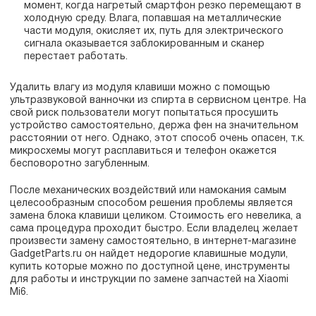
момент, когда нагретый смартфон резко перемещают в
холодную среду. Влага, попавшая на металлические
части модуля, окисляет их, путь для электрического
сигнала оказывается заблокированным и сканер
перестает работать.
Удалить влагу из модуля клавиши можно с помощью
ультразвуковой ванночки из спирта в сервисном центре. На
свой риск пользователи могут попытаться просушить
устройство самостоятельно, держа фен на значительном
расстоянии от него. Однако, этот способ очень опасен, т.к.
микросхемы могут расплавиться и телефон окажется
бесповоротно загубленным.
После механических воздействий или намокания самым
целесообразным способом решения проблемы является
замена блока клавиши целиком. Стоимость его невелика, а
сама процедура проходит быстро. Если владелец желает
произвести замену самостоятельно, в интернет-магазине
GadgetParts.ru он найдет недорогие клавишные модули,
купить которые можно по доступной цене, инструменты
для работы и инструкции по замене запчастей на Xiaomi
Mi6.