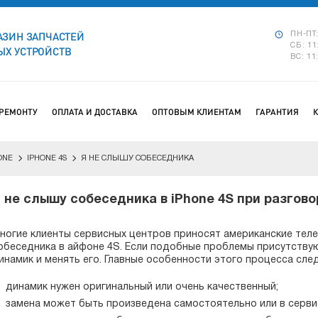
АЗИН ЗАПЧАСТЕЙ
ПН-ПТ:
СБ: 11
Х УСТРОЙСТВ
ВС: 11
 РЕМОНТУ
ОПЛАТА И ДОСТАВКА
ОПТОВЫМ КЛИЕНТАМ
ГАРАНТИЯ
ONE
IPHONE 4S
Я НЕ СЛЫШУ СОБЕСЕДНИКА
 не слышу собеседника в iPhone 4S при разгово
ногие клиенты сервисных центров приносят американские теле
обеседника в айфоне 4S. Если подобные проблемы присутствую
инамик и менять его. Главные особенности этого процесса сле
динамик нужен оригинальный или очень качественный;
замена может быть произведена самостоятельно или в серви