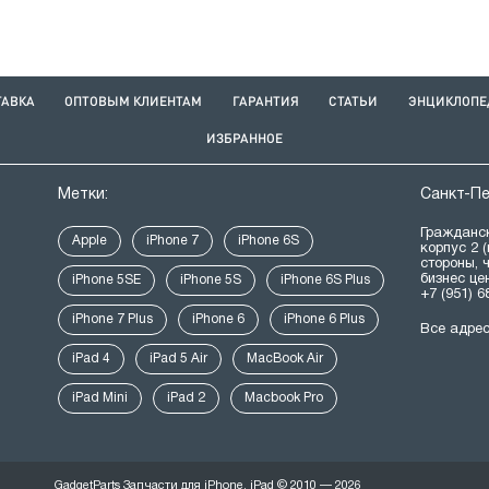
ТАВКА
ОПТОВЫМ КЛИЕНТАМ
ГАРАНТИЯ
СТАТЬИ
ЭНЦИКЛОПЕ
ИЗБРАННОЕ
Метки:
Санкт-П
Гражданск
Apple
iPhone 7
iPhone 6S
корпус 2 
стороны, 
бизнес це
iPhone 5SE
iPhone 5S
iPhone 6S Plus
+7 (951) 6
iPhone 7 Plus
iPhone 6
iPhone 6 Plus
Все адре
iPad 4
iPad 5 Air
MacBook Air
iPad Mini
iPad 2
Macbook Pro
GadgetParts Запчасти для iPhone, iPad © 2010 — 2026