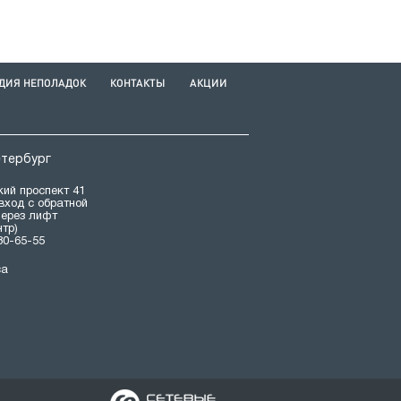
ДИЯ НЕПОЛАДОК
КОНТАКТЫ
АКЦИИ
етербург
ий проспект 41
(вход с обратной
через лифт
нтр)
80-65-55
са