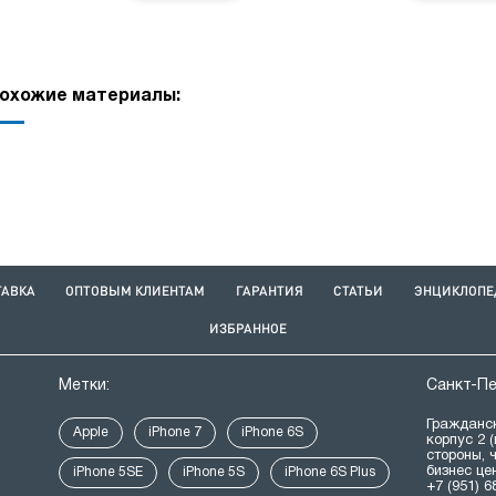
охожие материалы:
ТАВКА
ОПТОВЫМ КЛИЕНТАМ
ГАРАНТИЯ
СТАТЬИ
ЭНЦИКЛОПЕ
ИЗБРАННОЕ
Метки:
Санкт-П
Гражданск
Apple
iPhone 7
iPhone 6S
корпус 2 
стороны, 
бизнес це
iPhone 5SE
iPhone 5S
iPhone 6S Plus
+7 (951) 6