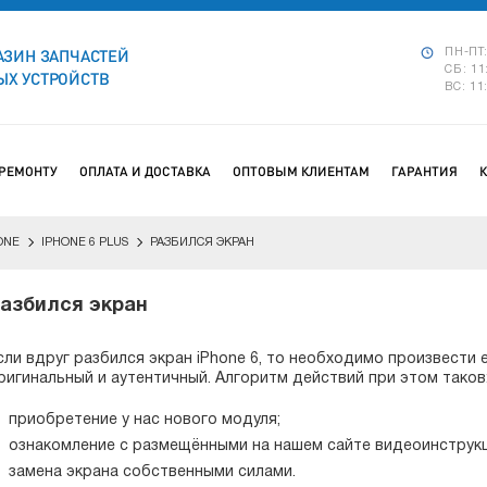
АЗИН ЗАПЧАСТЕЙ
ПН-ПТ:
СБ: 11
Х УСТРОЙСТВ
ВС: 11
 РЕМОНТУ
ОПЛАТА И ДОСТАВКА
ОПТОВЫМ КЛИЕНТАМ
ГАРАНТИЯ
ONE
IPHONE 6 PLUS
РАЗБИЛСЯ ЭКРАН
азбился экран
сли вдруг разбился экран iPhone 6, то необходимо произвести 
ригинальный и аутентичный. Алгоритм действий при этом таков
приобретение у нас нового модуля;
ознакомление с размещёнными на нашем сайте видеоинструк
замена экрана собственными силами.