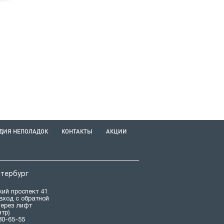
ДИЯ НЕПОЛАДОК
КОНТАКТЫ
АКЦИИ
етербург
ий проспект 41
(вход с обратной
через лифт
нтр)
80-65-55