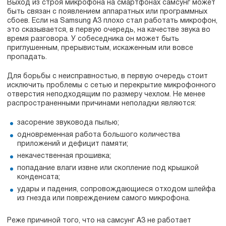
Выход из строя микрофона на смартфонах самсунг может
быть связан с появлением аппаратных или программных
сбоев. Если на Samsung A3 плохо стал работать микрофон,
это сказывается, в первую очередь, на качестве звука во
время разговора. У собеседника он может быть
приглушенным, прерывистым, искаженным или вовсе
пропадать.
Для борьбы с неисправностью, в первую очередь стоит
исключить проблемы с сетью и перекрытие микрофонного
отверстия неподходящим по размеру чехлом. Не менее
распространенными причинами неполадки являются:
засорение звуковода пылью;
одновременная работа большого количества
приложений и дефицит памяти;
некачественная прошивка;
попадание влаги извне или скопление под крышкой
конденсата;
удары и падения, сопровождающиеся отходом шлейфа
из гнезда или повреждением самого микрофона.
Реже причиной того, что на самсунг А3 не работает