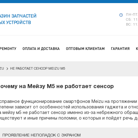
АЗИН ЗАПЧАСТЕЙ
ПН-ПТ:
СБ: 11
Х УСТРОЙСТВ
ВС: 11
 РЕМОНТУ
ОПЛАТА И ДОСТАВКА
ОПТОВЫМ КЛИЕНТАМ
ГАРАНТИЯ
ZU
НЕ РАБОТАЕТ СЕНСОР MEIZU M5
очему на Мейзу М5 не работает сенсор
справное функционирование смартфонов Meizu на протяжении
тепени зависит от особенностей использования гаджета и отно
а мейзу м5 не работает сенсор именно из-за небрежного обра
уществуют и иные причины поломки, о которых и пойдет речь д
ПРОЯВЛЕНИЕ НЕПОЛАДОК С ЭКРАНОМ