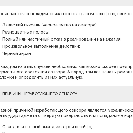
роявляются неполадки, связанные с экраном телефона, нескол
Зависший пиксель (черное пятно на сенсоре);
Разноцветные полосы;
Полный или частичный отказ в реагировании на нажатия;
Произвольное выполнение действий;
Черный экран.
 каждом из этих случаев необходимо как можно скорее предп
ормального состояния сенсора. А перед тем как начать ремонт
оломки и определить из них актуальную.
ПРИЧИНЫ НЕРАБОТАЮЩЕГО СЕНСОРА
лавной причиной неработающего сенсора является механическ
ыть удар гаджета о твердую поверхность или попадание в корп
Отход или полный выход из строя шлейфа;