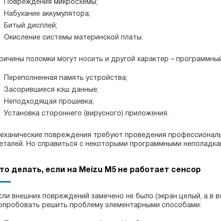
Повреждения микросхемы;
Набухание аккумулятора;
Битый дисплей;
Окисление системы материнской платы.
ричины поломки могут носить и другой характер – программный
Переполненная память устройства;
Засорившиеся кэш данные;
Неподходящая прошивка;
Установка стороннего (вирусного) приложения.
еханические повреждения требуют проведения профессиональ
еталей. Но справиться с некоторыми программными неполадка
то делать, если на Meizu M5 не работает сенсор
сли внешних повреждений замечено не было (экран целый, а в в
опробовать решить проблему элементарными способами: