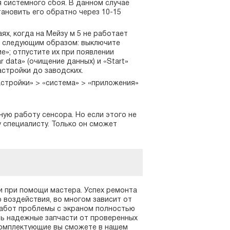
 системного сбоя. В данном случае
тановить его обратно через 10-15
ях, когда на Мейзу м 5 не работает
на следующим образом: выключите
е»; отпустите их при появлении
 data» (очищение данных) и «Start»
настройки до заводских.
астройки» > «система» > «приложения»
ую работу сенсора. Но если этого не
 специалисту. Только он сможет
и при помощи мастера. Успех ремонта
 воздействия, во многом зависит от
работ проблемы с экраном полностью
ь надежные запчасти от проверенных
комплектующие вы сможете в нашем