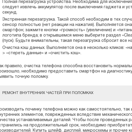
Полная перезагрузка устройства. Необходима для исключения
следует извлечь аккумулятор после выключения гаджета и ус
секунд.
Экстренная перезагрузка. Такой способ необходим в тех случа
сенсор полностью (нет реакции на нажатия). Выполняется о
смартфон; зажмите кнопки «громкость» (увеличение) и «питани
логотипа бренда; в открывшемся меню выберите раздел «Clear
(пуск). Будьте внимательны, такая перезагрузка сбросит все 
Очистка кэш данных. Выполняется она в несколько кликов: «н
> «стереть данные» и «очистить кэш».
ак правило, очистка телефона способна восстановить нормальн
роизошло, необходимо предоставить смартфон на диагностику
ыявить точную поломку.
РЕМОНТ ВНУТРЕННИХ ЧАСТЕЙ ПРИ ПОЛОМКАХ
роизводить починку телефона можно как самостоятельно, так 
нутренних элементов, поврежденных вследствие механического
ачества устанавливаемых деталей. Чтобы после проведенных 
странились на продолжительный срок, необходимо приобретат
роизводителей. Купить шлейф, дисплей, микросхемы и прочие 