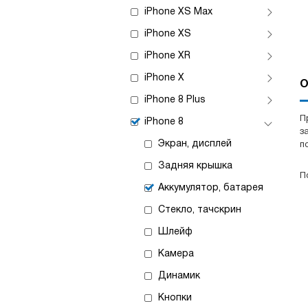
iPhone XS Max
iPhone XS
iPhone XR
iPhone X
О
iPhone 8 Plus
П
iPhone 8
з
Экран, дисплей
п
Задняя крышка
П
Аккумулятор, батарея
Стекло, тачскрин
Шлейф
Камера
Динамик
Кнопки