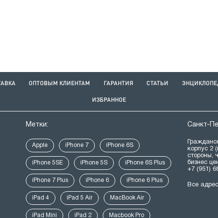
ТАВКА
ОПТОВЫМ КЛИЕНТАМ
ГАРАНТИЯ
СТАТЬИ
ЭНЦИКЛОПЕ
ИЗБРАННОЕ
Метки:
Санкт-П
Гражданск
Apple
iPhone 7
iPhone 6S
корпус 2 
стороны, 
бизнес це
iPhone 5SE
iPhone 5S
iPhone 6S Plus
+7 (951) 6
iPhone 7 Plus
iPhone 6
iPhone 6 Plus
Все адре
iPad 4
iPad 5 Air
MacBook Air
iPad Mini
iPad 2
Macbook Pro