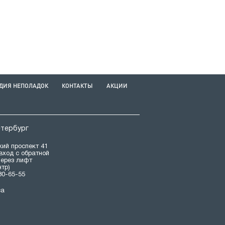
ДИЯ НЕПОЛАДОК
КОНТАКТЫ
АКЦИИ
етербург
ий проспект 41
(вход с обратной
через лифт
нтр)
80-65-55
са