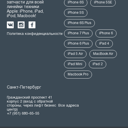
запчасти для всей
iPhone 6S
iPhone 5SE
линейки техники
Apple: iPhone, iPad,
iPhone 5S
iPod, Macbook!
iPhone 6S Plus
iPhone 7 Plus
iPhone 6
Политика конфиденциальности
iPhone 6 Plus
iPad 4
iPad 5 Air
MacBook Air
iPad Mini
iPad 2
Macbook Pro
Санкт-Петербург
Гражданский проспект 41
корпус 2 (вход с обратной
стороны, через лифт бизнес
Все адреса
центр)
+7 (951) 680-65-55