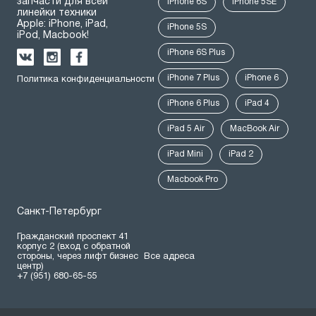
запчасти для всей
iPhone 6S
iPhone 5SE
линейки техники
Apple: iPhone, iPad,
iPhone 5S
iPod, Macbook!
iPhone 6S Plus
iPhone 7 Plus
iPhone 6
Политика конфиденциальности
iPhone 6 Plus
iPad 4
iPad 5 Air
MacBook Air
iPad Mini
iPad 2
Macbook Pro
Санкт-Петербург
Гражданский проспект 41
корпус 2 (вход с обратной
стороны, через лифт бизнес
Все адреса
центр)
+7 (951) 680-65-55