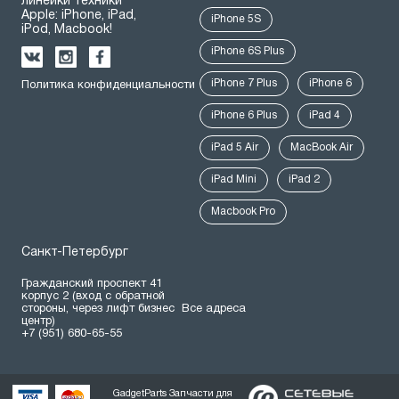
линейки техники
Apple: iPhone, iPad,
iPhone 5S
iPod, Macbook!
iPhone 6S Plus
iPhone 7 Plus
iPhone 6
Политика конфиденциальности
iPhone 6 Plus
iPad 4
iPad 5 Air
MacBook Air
iPad Mini
iPad 2
Macbook Pro
Санкт-Петербург
Гражданский проспект 41
корпус 2 (вход с обратной
стороны, через лифт бизнес
Все адреса
центр)
+7 (951) 680-65-55
GadgetParts Запчасти для