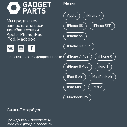
Метки:
Apple
iPhone 7
Мы предлагаем
запчасти для всей
iPhone 6S
iPhone 5SE
линейки техники
Apple: iPhone, iPad,
iPhone 5S
iPod, Macbook!
iPhone 6S Plus
iPhone 7 Plus
iPhone 6
Политика конфиденциальности
iPhone 6 Plus
iPad 4
iPad 5 Air
MacBook Air
iPad Mini
iPad 2
Macbook Pro
Санкт-Петербург
Гражданский проспект 41
корпус 2 (вход с обратной