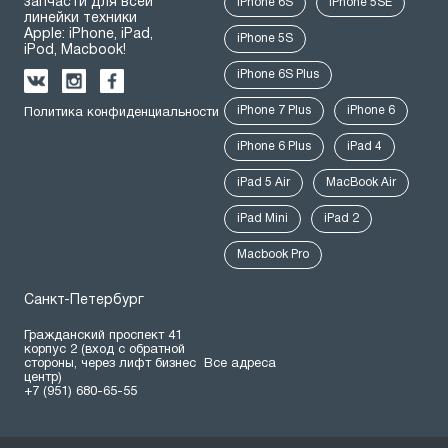
запчасти для всей
iPhone 6S
iPhone 5SE
линейки техники
Apple: iPhone, iPad,
iPhone 5S
iPod, Macbook!
iPhone 6S Plus
iPhone 7 Plus
iPhone 6
Политика конфиденциальности
iPhone 6 Plus
iPad 4
iPad 5 Air
MacBook Air
iPad Mini
iPad 2
Macbook Pro
Санкт-Петербург
Гражданский проспект 41
корпус 2 (вход с обратной
стороны, через лифт бизнес
Все адреса
центр)
+7 (951) 680-65-55