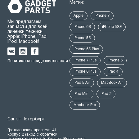
Метки:
Apple
iPhone 7
Мы предлагаем
запчасти для всей
iPhone 6S
iPhone 5SE
линейки техники
Apple: iPhone, iPad,
iPhone 5S
iPod, Macbook!
iPhone 6S Plus
iPhone 7 Plus
iPhone 6
Политика конфиденциальности
iPhone 6 Plus
iPad 4
iPad 5 Air
MacBook Air
iPad Mini
iPad 2
Macbook Pro
Санкт-Петербург
Гражданский проспект 41
корпус 2 (вход с обратной