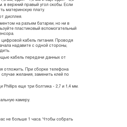
. в верхний правый угол скобы. Если
ть материнскую плату.
т дисплея.
ментом на разъем батареи, но ни в
льзуйте пластиковый вспомогательный
енсора.
е цифровой кабель питания. Проводя
начала надавите с одной стороны,
дить.
ощью кабель передачи данных от
мя отложить. При сборке телефона
 случае желания, заменить клей по
hillips еще три болтика - 2,7 и 1,4 мм.
альную камеру.
вас не больше 1 часа. Чтобы собрать