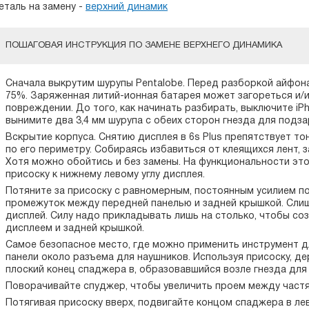
еталь на замену -
верхний динамик
ПОШАГОВАЯ ИНСТРУКЦИЯ ПО ЗАМЕНЕ ВЕРХНЕГО ДИНАМИКА
Сначала выкрутим шурупы Pentalobe. Перед разборкой айфон
75%. Заряженная литий-ионная батарея может загореться и/
повреждении. До того, как начинать разбирать, выключите iP
вынимите два 3,4 мм шурупа с обеих сторон гнезда для подза
Вскрытие корпуса. Снятию дисплея в 6s Plus препятствует т
по его периметру. Собираясь избавиться от клеящихся лент, 
Хотя можно обойтись и без замены. На функциональности это
присоску к нижнему левому углу дисплея.
Потяните за присоску с равномерным, постоянным усилием п
промежуток между передней панелью и задней крышкой. Сли
дисплей. Силу надо прикладывать лишь на столько, чтобы с
дисплеем и задней крышкой.
Самое безопасное место, где можно применить инструмент д
панели около разъема для наушников. Используя присоску, д
плоский конец спаджера в, образовавшийся возле гнезда для
Поворачивайте спуджер, чтобы увеличить проем между част
Потягивая присоску вверх, подвигайте концом спаджера в ле