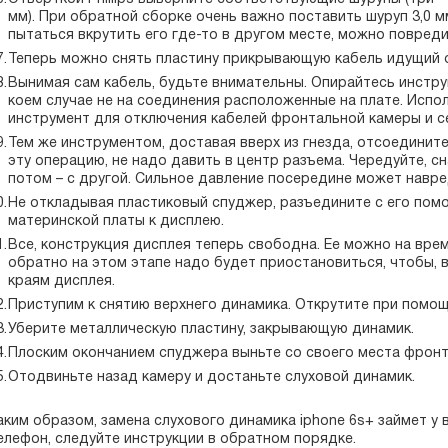
мм). При обратной сборке очень важно поставить шуруп 3,0 мм
пытаться вкрутить его где-то в другом месте, можно повреди
Теперь можно снять пластину прикрывающую кабель идущий о
Вынимая сам кабель, будьте внимательны. Опирайтесь инстру
коем случае не на соединения расположенные на плате. Испо
инструмент для отключения кабелей фронтальной камеры и с
Тем же инструментом, доставая вверх из гнезда, отсоединит
эту операцию, не надо давить в центр разъема. Чередуйте, с
потом – с другой. Сильное давление посередине может навре
Не откладывая пластиковый спуджер, разъедините с его пом
материнской платы к дисплею.
Все, конструкция дисплея теперь свободна. Ее можно на вре
обратно на этом этапе надо будет приостановиться, чтобы, в
краям дисплея.
Приступим к снятию верхнего динамика. Открутите при помощи P
Уберите металлическую пластину, закрывающую динамик.
Плоским окончанием спуджера выньте со своего места фронт
Отодвиньте назад камеру и достаньте слуховой динамик.
аким образом, замена слухового динамика iphone 6s+ займет у 
елефон, следуйте инструкции в обратном порядке.