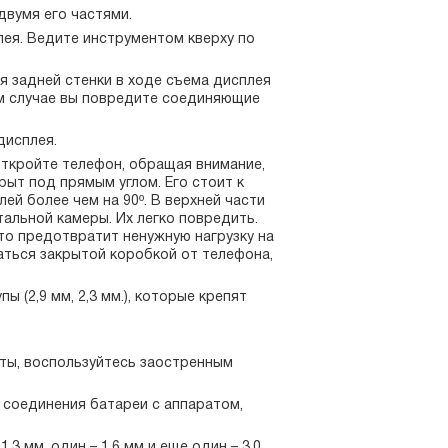
двумя его частями.
лея. Ведите инструментом кверху по
 задней стенки в ходе съема дисплея
ом случае вы повредите соединяющие
дисплея.
откройте телефон, обращая внимание,
рыт под прямым углом. Его стоит к
ей более чем на 90º. В верхней части
альной камеры. Их легко повредить.
о предотвратит ненужную нагрузку на
аться закрытой коробкой от телефона,
ы (2,9 мм, 2,3 мм.), которые крепят
ты, воспользуйтесь заостренным
 соединения батареи с аппаратом,
,3 мм, один – 1,6 мм и еще один – 3,0