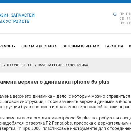
АЗИН ЗАПЧАСТЕЙ
ПН-ПТ:
СБ: 11
Х УСТРОЙСТВ
ВС: 11
 РЕМОНТУ
ОПЛАТА И ДОСТАВКА
ОПТОВЫМ КЛИЕНТАМ
ГАРАНТИЯ
E
IPHONE 6S PLUS
ЗАМЕНА ВЕРХНЕГО ДИНАМИКА
амена верхнего динамика iphone 6s plus
амена верхнего динамика – дело, с которым можно справиться
ошаговой инструкции, чтобы заменить верхний динамик в iPhone
нструкция будет полезна и для замены крепежной планки верхн
ля замены верхнего динамика iphone 6s plus потребуются спе
онадобятся: отвертка P2 Pentalobe, присоска с держательным 
твертка Phillips #000, пластиковые инструменты для отсоедин