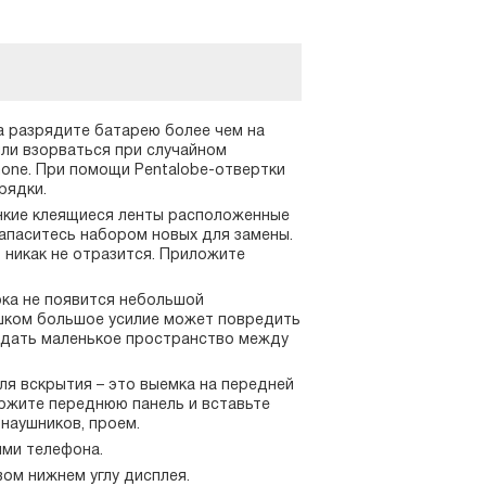
а разрядите батарею более чем на
или взорваться при случайном
hone. При помощи Pentalobe-отвертки
рядки.
онкие клеящиеся ленты расположенные
запаситесь набором новых для замены.
 никак не отразится. Приложите
ока не появится небольшой
шком большое усилие может повредить
оздать маленькое пространство между
ля вскрытия – это выемка на передней
ержите переднюю панель и вставьте
 наушников, проем.
ями телефона.
вом нижнем углу дисплея.