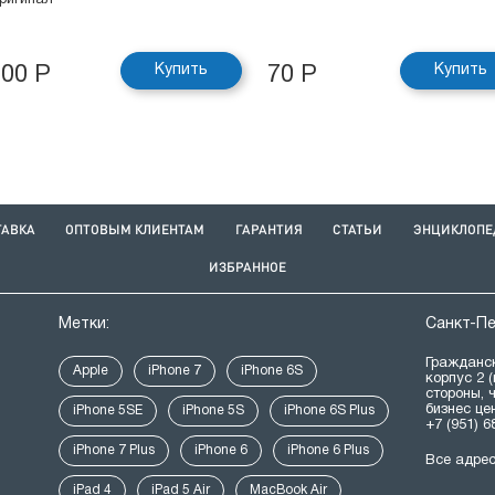
ригинал
Купить
Купить
100 Р
70 Р
ТАВКА
ОПТОВЫМ КЛИЕНТАМ
ГАРАНТИЯ
СТАТЬИ
ЭНЦИКЛОПЕ
ИЗБРАННОЕ
Метки:
Санкт-П
Гражданск
Apple
iPhone 7
iPhone 6S
корпус 2 
стороны, 
бизнес це
iPhone 5SE
iPhone 5S
iPhone 6S Plus
+7 (951) 6
iPhone 7 Plus
iPhone 6
iPhone 6 Plus
Все адре
iPad 4
iPad 5 Air
MacBook Air