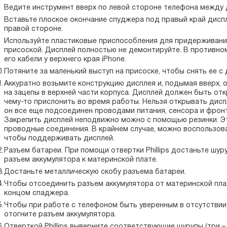
Ведите инструмент вверх по левой стороне телефона между 
Вставьте плоское окончание спуджера под правый край дисп
правой стороне.
Используйте пластиковые приспособления для придерживания
присоской. Дисплей полностью не демонтируйте. В противн
его кабели у верхнего края iPhone.
Потяните за маленький выступ на присоске, чтобы снять ее с 
Аккуратно возьмите конструкцию дисплея и, подымая вверх, 
на зацепы в верхней части корпуса. Дисплей должен быть отк
чему-то прислонить во время работы. Нельзя открывать диспл
он все еще подсоединен проводами питания, сенсора и фронт
Закрепить дисплей неподвижно можно с помощью резинки. Эт
проводные соединения. В крайнем случае, можно воспользов
чтобы поддерживать дисплей.
Разъем батареи. При помощи отвертки Phillips достаньте шуруп
разъем аккумулятора к материнской плате.
Достаньте металлическую скобу разъема батареи.
Чтобы отсоединить разъем аккумулятора от материнской пла
концом спаджера.
Чтобы при работе с телефоном быть уверенным в отсутствии
отогните разъем аккумулятора.
Отверткой Phillips выверните соответствующие шурупы (три – 1