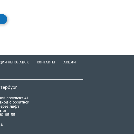
ДИЯ НЕПОЛАДОК
КОНТАКТЫ
АКЦИИ
етербург
ий проспект 41
(вход с обратной
через лифт
нтр)
80-65-55
са