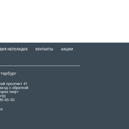
ДИЯ НЕПОЛАДОК
КОНТАКТЫ
АКЦИИ
етербург
ий проспект 41
(вход с обратной
через лифт
нтр)
80-65-55
са