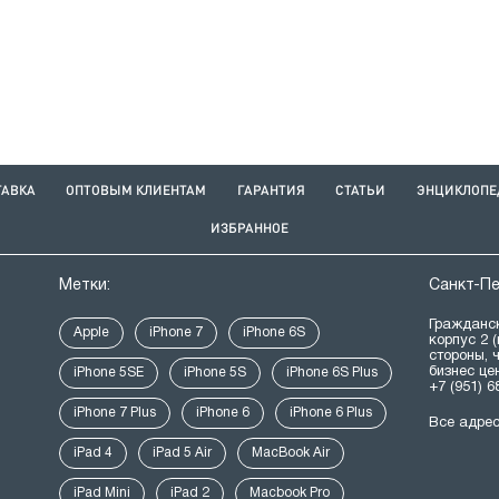
ТАВКА
ОПТОВЫМ КЛИЕНТАМ
ГАРАНТИЯ
СТАТЬИ
ЭНЦИКЛОПЕ
ИЗБРАННОЕ
Метки:
Санкт-П
Гражданск
Apple
iPhone 7
iPhone 6S
корпус 2 
стороны, 
бизнес це
iPhone 5SE
iPhone 5S
iPhone 6S Plus
+7 (951) 6
iPhone 7 Plus
iPhone 6
iPhone 6 Plus
Все адре
iPad 4
iPad 5 Air
MacBook Air
iPad Mini
iPad 2
Macbook Pro