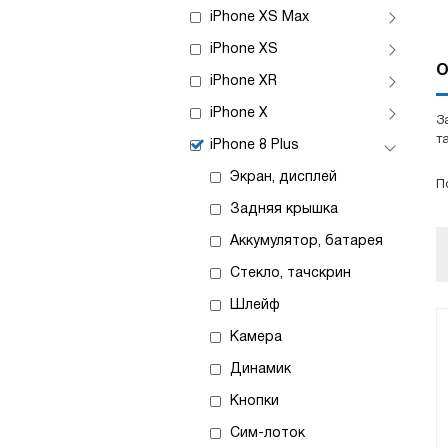
iPhone XS Max
iPhone XS
О
iPhone XR
iPhone X
З
т
iPhone 8 Plus
Экран, дисплей
П
Задняя крышка
Аккумулятор, батарея
Стекло, тачскрин
Шлейф
Камера
Динамик
Кнопки
Сим-лоток