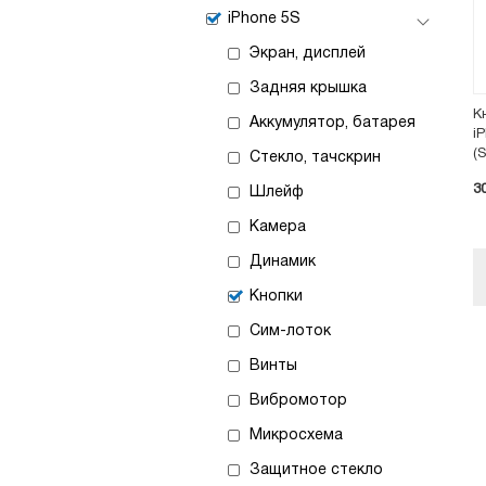
iPhone 5S
Экран, дисплей
Задняя крышка
К
Аккумулятор, батарея
i
(S
Стекло, тачскрин
3
Шлейф
Камера
Динамик
Кнопки
Сим-лоток
Винты
Вибромотор
Микросхема
Защитное стекло