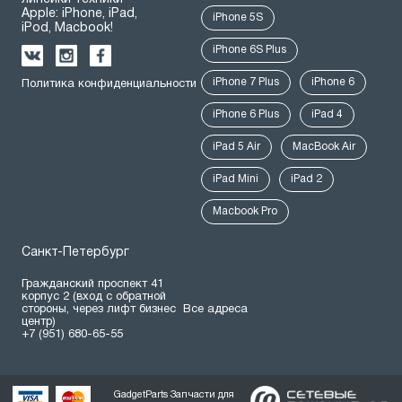
Apple: iPhone, iPad,
iPhone 5S
iPod, Macbook!
iPhone 6S Plus
iPhone 7 Plus
iPhone 6
Политика конфиденциальности
iPhone 6 Plus
iPad 4
iPad 5 Air
MacBook Air
iPad Mini
iPad 2
Macbook Pro
Санкт-Петербург
Гражданский проспект 41
корпус 2 (вход с обратной
стороны, через лифт бизнес
Все адреса
центр)
+7 (951) 680-65-55
GadgetParts Запчасти для