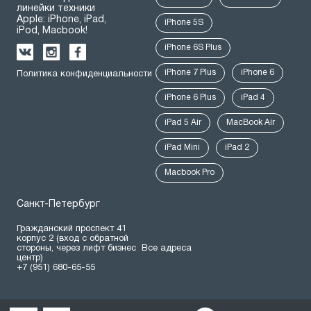
линейки техники
Apple: iPhone, iPad,
iPhone 5S
iPod, Macbook!
iPhone 6S Plus
iPhone 7 Plus
iPhone 6
Политика конфиденциальности
iPhone 6 Plus
iPad 4
iPad 5 Air
MacBook Air
iPad Mini
iPad 2
Macbook Pro
Санкт-Петербург
Гражданский проспект 41
корпус 2 (вход с обратной
стороны, через лифт бизнес
Все адреса
центр)
+7 (951) 680-65-55