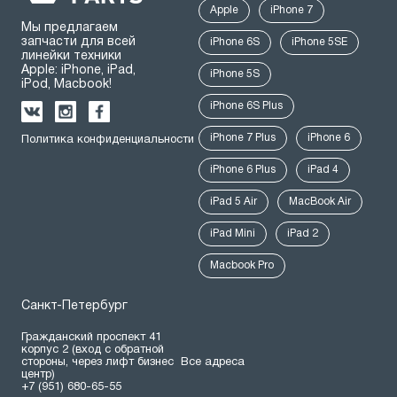
Apple
iPhone 7
Мы предлагаем
запчасти для всей
iPhone 6S
iPhone 5SE
линейки техники
Apple: iPhone, iPad,
iPhone 5S
iPod, Macbook!
iPhone 6S Plus
iPhone 7 Plus
iPhone 6
Политика конфиденциальности
iPhone 6 Plus
iPad 4
iPad 5 Air
MacBook Air
iPad Mini
iPad 2
Macbook Pro
Санкт-Петербург
Гражданский проспект 41
корпус 2 (вход с обратной
стороны, через лифт бизнес
Все адреса
центр)
+7 (951) 680-65-55