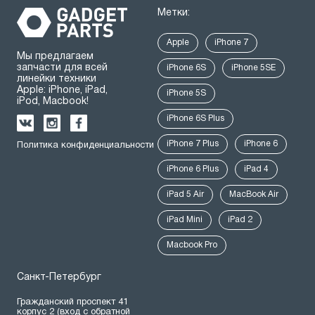
Метки:
Apple
iPhone 7
Мы предлагаем
запчасти для всей
iPhone 6S
iPhone 5SE
линейки техники
Apple: iPhone, iPad,
iPhone 5S
iPod, Macbook!
iPhone 6S Plus
iPhone 7 Plus
iPhone 6
Политика конфиденциальности
iPhone 6 Plus
iPad 4
iPad 5 Air
MacBook Air
iPad Mini
iPad 2
Macbook Pro
Санкт-Петербург
Гражданский проспект 41
корпус 2 (вход с обратной