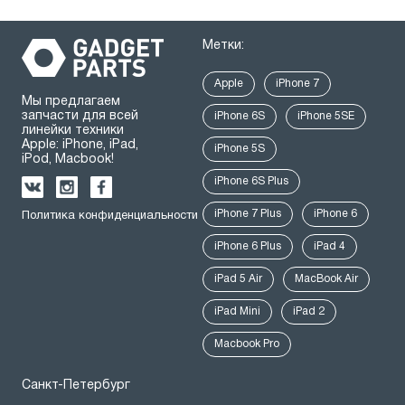
Метки:
Apple
iPhone 7
Мы предлагаем
запчасти для всей
iPhone 6S
iPhone 5SE
линейки техники
Apple: iPhone, iPad,
iPhone 5S
iPod, Macbook!
iPhone 6S Plus
iPhone 7 Plus
iPhone 6
Политика конфиденциальности
iPhone 6 Plus
iPad 4
iPad 5 Air
MacBook Air
iPad Mini
iPad 2
Macbook Pro
Санкт-Петербург