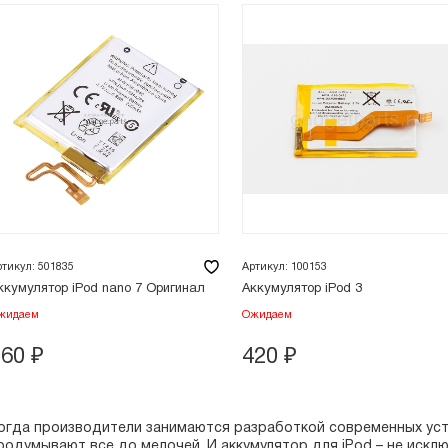
ртикул: 501835
Артикул: 100153
ккумулятор iPod nano 7 Оригинал
Аккумулятор iPod 3
жидаем
Ожидаем
560
₽
420
₽
огда производители занимаются разработкой современных уст
родумывают все до мелочей. И аккумулятор для iPod – не искл